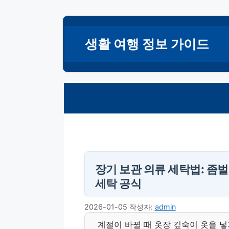
컨
텐
생활 여행 정보 가이드
츠
로
건
너
뛰
기
장기 보관 의류 세탁법: 좀
세탁 공식
2026-01-05
작성자:
admin
계절이 바뀔 때 옷장 깊숙이 옷을 넣