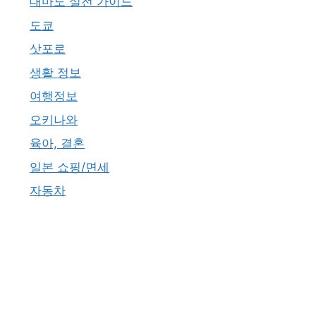
대마도 실전 가이드
도쿄
삿포로
생활 정보
여행정보
오키나와
육아, 결혼
일본 쇼핑/면세
자동차