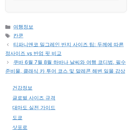
카
여행정보
테
태
칸쿤
고
그
티파니앤코 밀그레인 반지 사이즈 팁: 두께에 따른
리
정사이즈 vs 반업 핏 비교
쿠바 6월 7월 8월 하바나 날씨와 여행 코디법, 필수
준비물, 클래식 카 투어 코스 및 말레콘 해변 일몰 감상
건강정보
글로벌 사이즈 규격
대마도 실전 가이드
도쿄
삿포로