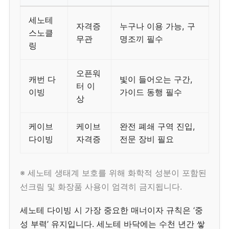
세노테
자격증
누구나 이용 가능, 구
스노클
무관
명조끼 필수
링
오픈워
캐번 다
빛이 들어오는 구간,
터 이
이빙
가이드 동행 필수
상
케이브
케이브
완전 폐쇄 구역 진입,
다이빙
자격증
전문 장비 필요
※ 세노테 생태계 보호를 위해 화학적 성분이 포함된
선크림 및 화장품 사용이 엄격히 금지됩니다.
세노테 다이빙 시 가장 중요한 매너이자 규칙은 ‘중
성 부력’ 유지입니다. 세노테 바닥에는 수천 년간 쌓