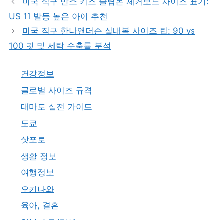
미국 직구 반스 키즈 슬립온 체커보드 사이즈 표기:
리
US 11 발등 높은 아이 추천
미국 직구 한나앤더슨 실내복 사이즈 팁: 90 vs
100 핏 및 세탁 수축률 분석
건강정보
글로벌 사이즈 규격
대마도 실전 가이드
도쿄
삿포로
생활 정보
여행정보
오키나와
육아, 결혼