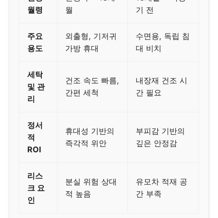
월령
월
기 전
주요
외출형, 기저귀
수면용, 독립 침
용도
가방 휴대
대 비치
세탁
건조 속도 빠름,
내장재 건조 시
및 관
간편 세척
간 필요
리
정서
휴대성 기반의
부피감 기반의
적
즉각적 위안
깊은 안정감
ROI
리스
분실 위험 상대
유모차 적재 공
크 요
적 높음
간 부족
인