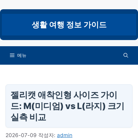
컨
텐
츠
생활 여행 정보 가이드
로
건
너
뛰
메뉴
기
젤리캣 애착인형 사이즈 가이
드: M(미디엄) vs L(라지) 크기
실측 비교
2026-07-09
작성자:
admin