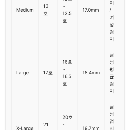
지
13
~
Medium
17.0mm
/
호
12.5
여
호
성
검
지
남
16호
성
~
평
Large
17호
18.4mm
16.5
균
호
검
지
남
성
20호
엄
21
~
X-Large
19.7mm
지