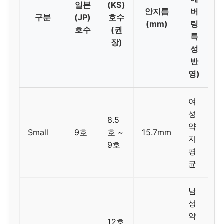
일본
(KS)
안지름
버
구분
(JP)
호수
(mm)
링
호수
(권
특
장)
성
반
영)
여
성
8.5
약
Small
9호
호 ~
15.7mm
지
9호
평
균
남
성
약
12호