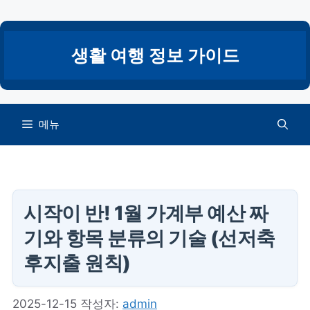
컨
텐
츠
생활 여행 정보 가이드
로
건
너
뛰
메뉴
기
시작이 반! 1월 가계부 예산 짜
기와 항목 분류의 기술 (선저축
후지출 원칙)
2025-12-15
작성자:
admin