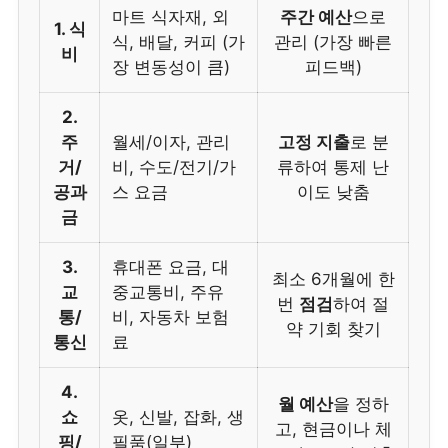
마트 식자재, 외
주간 예산
으로
1. 식
식, 배달, 커피 (가
관리 (가장 빠른
비
장 변동성이 큼)
피드백)
2.
주
월세/이자, 관리
고정 지출
로 분
거/
비, 수도/전기/가
류하여 통제 난
공과
스 요금
이도 낮춤
금
3.
휴대폰 요금, 대
최소 6개월에 한
교
중교통비, 주유
번
점검
하여 절
통/
비, 자동차 보험
약 기회 찾기
통신
료
4.
월 예산
을 정하
쇼
옷, 신발, 잡화, 생
고, 현금이나 체
핑/
필품(일부)