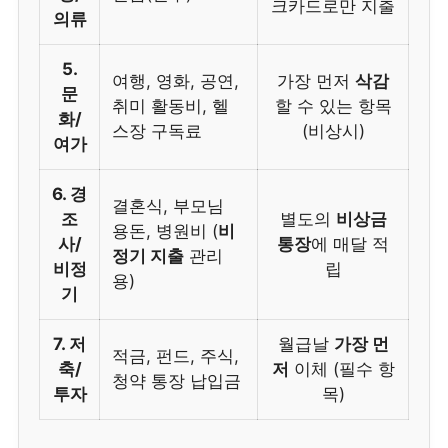
크카드로만 지출
의류
5.
여행, 영화, 공연,
가장 먼저
삭감
문
취미 활동비, 헬
할 수 있는 항목
화/
스장 구독료
(비상시)
여가
6. 경
결혼식, 부모님
조
별도의
비상금
용돈, 병원비 (
비
사/
통장
에 매달 적
정기 지출
관리
비정
립
용)
기
7. 저
월급날
가장 먼
적금, 펀드, 주식,
축/
저
이체 (필수 항
청약 통장 납입금
투자
목)