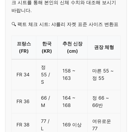
크 시트를 통해 본인의 신체 수치와 대조해 보시기
바랍니다.
🔍 팩트 체크 시트: 샤를리 자켓 표준 사이즈 변환표
프랑스
한국
추천 신장
권장 체형
(FR)
(KR)
(cm)
정
158 ~
마른 55 ~
FR 34
55 /
163
정 55
S
66 /
164 ~
정 66 ~
FR 36
M
168
66반
77 /
여유로운
FR 38
169 이상
L
77