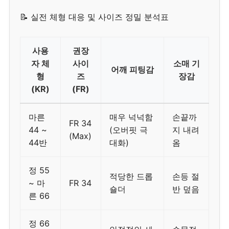
📝 실전 체형 대응 및 사이즈 정밀 분석표
사용
권장
자 체
사이
소매 기
어깨 피팅감
형
즈
장감
(KR)
(FR)
마른
매우 넉넉함
손끝까
FR 34
44 ~
(오버핏 극
지 내려
(Max)
44반
대화)
옴
정 55
적당한 드롭
손등 절
~ 마
FR 34
숄더
반 덮음
른 66
정 66