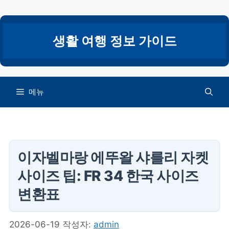
컨
텐
츠
생활 여행 정보 가이드
로
건
너
뛰
메뉴
기
이자벨마랑 에뚜왈 샤를리 자켓
사이즈 팁: FR 34 한국 사이즈
변환표
2026-06-19
작성자:
admin