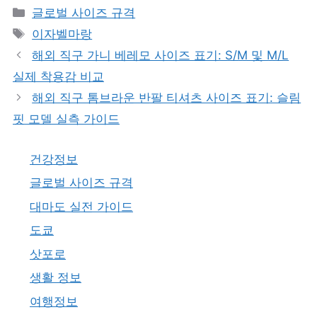
카
글로벌 사이즈 규격
테
태
이자벨마랑
고
그
해외 직구 가니 베레모 사이즈 표기: S/M 및 M/L
리
실제 착용감 비교
해외 직구 톰브라운 반팔 티셔츠 사이즈 표기: 슬림
핏 모델 실측 가이드
건강정보
글로벌 사이즈 규격
대마도 실전 가이드
도쿄
삿포로
생활 정보
여행정보