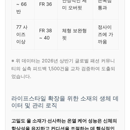
안정적인 세
손목점
~ 66
FR 36
미 오버핏
통과
반
77 사
정사이
FR 38
체형 보완형
이즈
즈에 가
~ 40
핏
이상
까움
※ 위 데이터는 2026년 상반기 글로벌 패션 커뮤니
티의 실측 피드백 1,500건을 교차 검증하여 도출되
었습니다.
라이프스타일 확장을 위한 소재의 생체 데
이터 및 관리 로직
고밀도 울 소재가 선사하는 온열 케어 성능은 신체의
항상성을 유지하고 컨디션을 조절하는 데 핵심적인