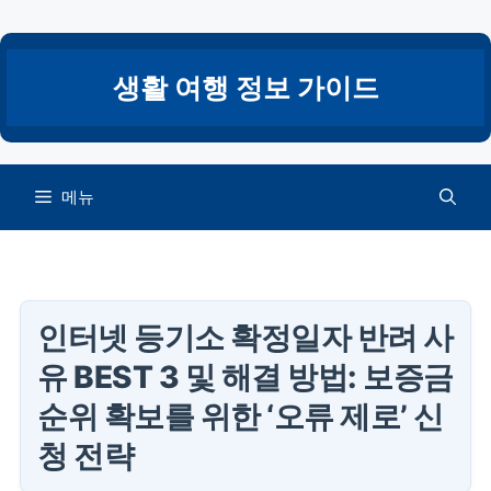
컨
텐
츠
생활 여행 정보 가이드
로
건
너
뛰
메뉴
기
인터넷 등기소 확정일자 반려 사
유 BEST 3 및 해결 방법: 보증금
순위 확보를 위한 ‘오류 제로’ 신
청 전략