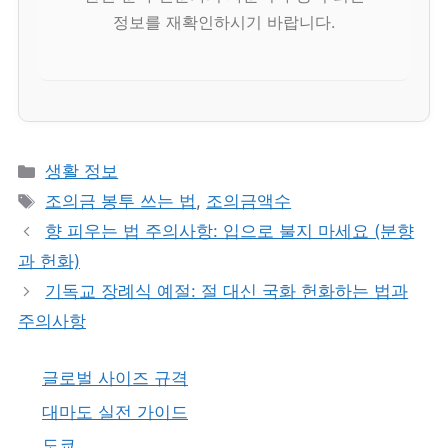
정보를 재확인하시기 바랍니다.
카
생활 정보
테
태
조의금 봉투 쓰는 법
,
조의금액수
고
그
향 피우는 법 주의사항: 입으로 불지 마세요 (분향
리
과 헌화)
기독교 장례식 예절: 절 대신 국화 헌화하는 법과
주의사항
글로벌 사이즈 규격
대마도 실전 가이드
도쿄