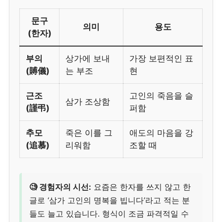
문구
의미
용도
(한자)
부의
상가에 보내
가장 보편적인 표
(賻儀)
는 부조
현
근조
고인의 죽음을 슬
삼가 조상함
(謹弔)
퍼함
추모
죽은 이를 그
애도의 마음을 강
(追慕)
리워함
조할 때
🧐 경험자의 시선:
요즘은 한자를 쓰지 않고 한
글로 ‘삼가 고인의 명복을 빕니다’라고 적는 분
들도 늘고 있습니다. 형식이 조금 파격적일 수