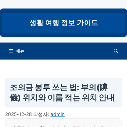
컨
텐
츠
생활 여행 정보 가이드
로
건
너
뛰
메뉴
기
조의금 봉투 쓰는 법: 부의(賻
儀) 위치와 이름 적는 위치 안내
2025-12-28
작성자:
admin