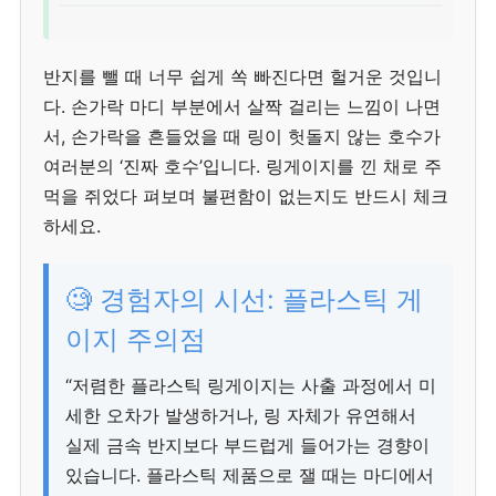
반지를 뺄 때 너무 쉽게 쏙 빠진다면 헐거운 것입니
다. 손가락 마디 부분에서 살짝 걸리는 느낌이 나면
서, 손가락을 흔들었을 때 링이 헛돌지 않는 호수가
여러분의 ‘진짜 호수’입니다. 링게이지를 낀 채로 주
먹을 쥐었다 펴보며 불편함이 없는지도 반드시 체크
하세요.
🧐 경험자의 시선: 플라스틱 게
이지 주의점
“저렴한 플라스틱 링게이지는 사출 과정에서 미
세한 오차가 발생하거나, 링 자체가 유연해서
실제 금속 반지보다 부드럽게 들어가는 경향이
있습니다. 플라스틱 제품으로 잴 때는 마디에서