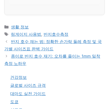
카
생활 정보
테
태
링게이지 사용법
,
반지호수측정
고
그
반지 호수 재는 법: 정확한 손가락 둘레 측정 및 국
리
가별 사이즈표 완벽 가이드
종이로 반지 호수 재기: 오차를 줄이는 1mm 밀착
측정 노하우
건강정보
글로벌 사이즈 규격
대마도 실전 가이드
도쿄