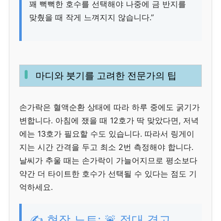
꽤 뻑뻑한 호수를 선택해야 나중에 금 반지를
맞췄을 때 작게 느껴지지 않습니다.”
마디와 붓기를 고려한 전문가의 팁
손가락은 혈액순환 상태에 따라 하루 중에도 굵기가
변합니다. 아침에 쟀을 때 12호가 딱 맞았다면, 저녁
에는 13호가 필요할 수도 있습니다. 따라서 링게이
지는 시간 간격을 두고 최소 2번 측정해야 합니다.
날씨가 추울 때는 손가락이 가늘어지므로 평소보다
약간 더 타이트한 호수가 선택될 수 있다는 점도 기
억하세요.
✍️ 현장 노트: 🚨 절대 경고