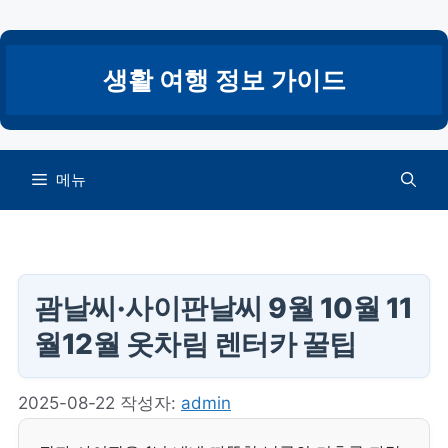
컨
텐
츠
생활 여행 정보 가이드
로
건
너
뛰
메뉴
기
괌날씨·사이판날씨 9월 10월 11
월12월 옷차림 렌터카 꿀팁
2025-08-22
작성자:
admin