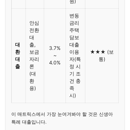
원)
변동
안심
금리
전환
주택
대
담보
대
출,
대출
3.7%
환
보금
이용
★★★ (보
~
대
자리
자(특
통)
4.0%
출
론
정 시
(대
기 조
환
건 충
용)
족
시)
이 매트릭스에서 가장 눈여겨봐야 할 것은 신생아
특례 대출입니다.