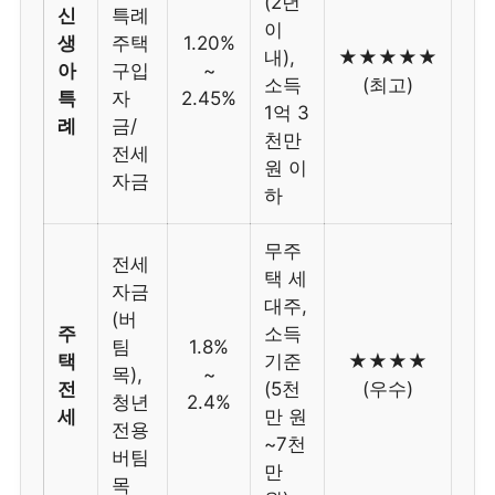
(2년
신
특례
이
생
주택
1.20%
내),
★★★★★
아
구입
~
소득
(최고)
특
자
2.45%
1억 3
례
금/
천만
전세
원 이
자금
하
무주
전세
택 세
자금
대주,
(버
주
소득
팀
1.8%
택
기준
★★★★
목),
~
전
(5천
(우수)
청년
2.4%
세
만 원
전용
~7천
버팀
만
목