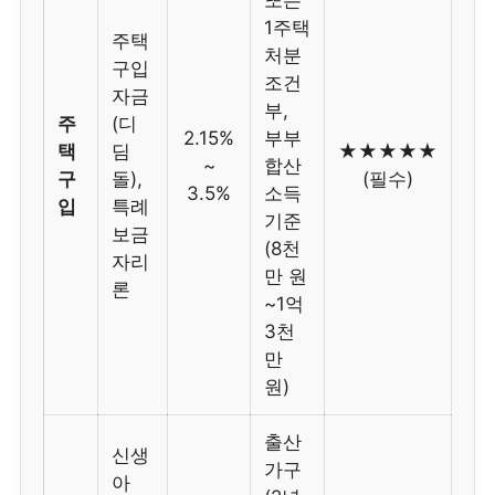
1주택
주택
처분
구입
조건
자금
부,
주
(디
2.15%
부부
택
딤
★★★★★
~
합산
구
돌),
(필수)
3.5%
소득
입
특례
기준
보금
(8천
자리
만 원
론
~1억
3천
만
원)
출산
신생
가구
아