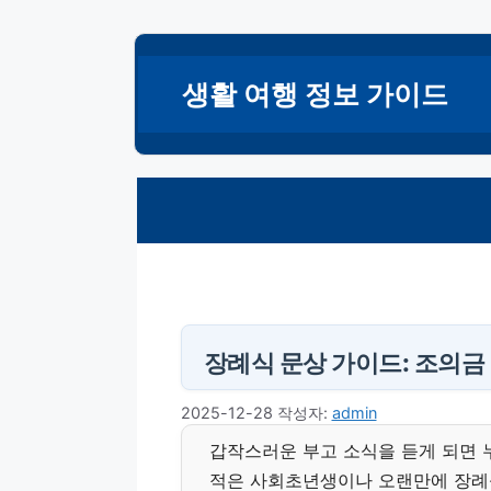
컨
텐
생활 여행 정보 가이드
츠
로
건
너
뛰
기
장례식 문상 가이드: 조의금
2025-12-28
작성자:
admin
갑작스러운 부고 소식을 듣게 되면 
적은 사회초년생이나 오랜만에 장례