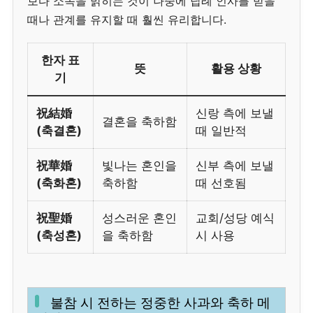
보다 소속을 밝히는 것이 나중에 답례 인사를 받을
때나 관계를 유지할 때 훨씬 유리합니다.
한자 표
뜻
활용 상황
기
祝結婚
신랑 측에 보낼
결혼을 축하함
(축결혼)
때 일반적
祝華婚
빛나는 혼인을
신부 측에 보낼
(축화혼)
축하함
때 선호됨
祝聖婚
성스러운 혼인
교회/성당 예식
(축성혼)
을 축하함
시 사용
불참 시 전하는 정중한 사과와 축하 메