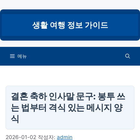
컨
텐
츠
생활 여행 정보 가이드
로
건
너
뛰
메뉴
기
결혼 축하 인사말 문구: 봉투 쓰
는 법부터 격식 있는 메시지 양
식
2026-01-02
작성자:
admin