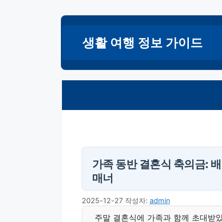
컨
텐
생활 여행 정보 가이드
츠
로
건
너
뛰
기
가족 동반 결혼식 축의금: 
매너
2025-12-27
작성자:
admin
주말 결혼식에 가족과 함께 초대받았을