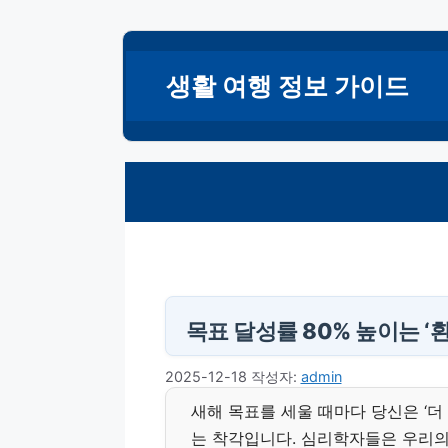
컨
텐
생활 여행 정보 가이드
츠
로
건
너
뛰
기
목표 달성률 80% 높이는 ‘
2025-12-18
작성자:
admin
새해 목표를 세울 때마다 당신은 ‘더
는 착각입니다. 심리학자들은 우리의 