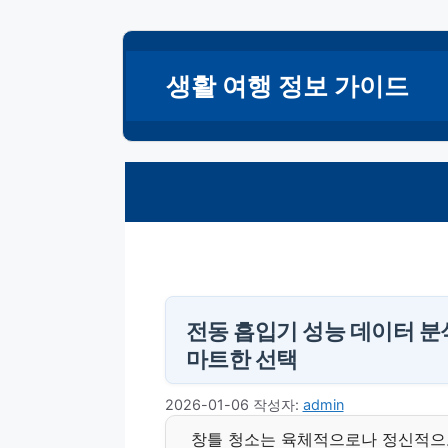
컨
텐
생활 여행 정보 가이드
츠
로
건
너
뛰
기
전동 흡입기 성능 데이터 분석
마트한 선택
2026-01-06
작성자:
admin
창틀 청소는 육체적으로나 정신적으로