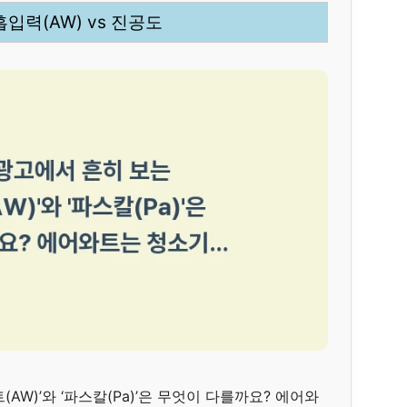
흡입력(AW) vs 진공도
AW)’와 ‘파스칼(Pa)’은 무엇이 다를까요? 에어와