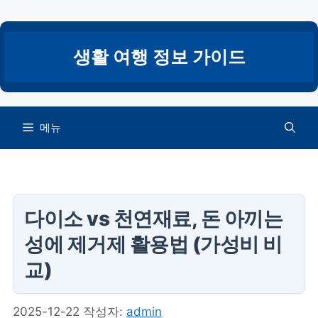
컨
텐
츠
생활 여행 정보 가이드
로
건
너
뛰
메뉴
기
다이소 vs 천연재료, 돈 아끼는
성에 제거제 활용법 (가성비 비
교)
2025-12-22
작성자:
admin