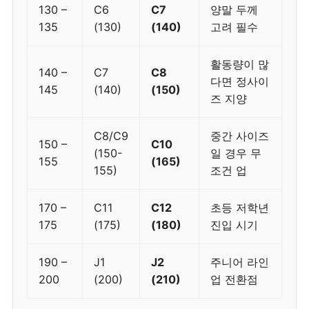
130 –
C6
C7
양말 두께
135
(130)
(140)
고려 필수
활동량이 많
140 –
C7
C8
다면 정사이
145
(140)
(150)
즈 지양
C8/C9
중간 사이즈
150 –
C10
(150-
일 경우 무
155
(165)
155)
조건 업
170 –
C11
C12
초등 저학년
175
(175)
(180)
진입 시기
190 –
J1
J2
주니어 라인
200
(200)
(210)
업 전환점