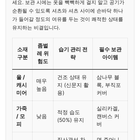
세요. 보관 시에는 옷을 빽빽하게 걸지 말고 공기가
순환될 수 있도록 셔츠와 셔츠 사이에 손바닥 하나
가 들어갈 정도의 여유를 두는 것이 쾌적한 상태를
유지하는 비결입니다.
좀벌
소재
습기 관리 전
필수 보관
레 위
구분
략
아이템
험도
울 /
건조 상태 유
삼나무 블
매우
캐시
지 (신문지 활
록, 부직포
높음
미어
용)
커버
가죽
실리카겔,
적정 습도
/ 모
낮음
캔버스 커
(50%) 유지
피
버
직사광선 차
면 주머니,