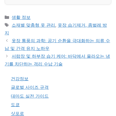
카
생활 정보
테
태
소재별 맞춤형 옷 관리
,
옷장 습기제거, 좀벌레 방
고
그
지
리
옷장 통풍의 과학: 공기 순환을 극대화하는 의류 수
납 및 간격 유지 노하우
서랍장 및 하부장 습기 케어: 바닥에서 올라오는 냉
기를 차단하는 격리 수납 기술
건강정보
글로벌 사이즈 규격
대마도 실전 가이드
도쿄
삿포로