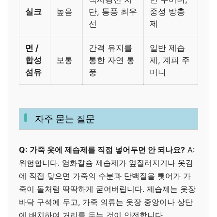
실크
높음
단, 통풍 최우
중성 방충
선
제
면 /
간격 유지를
일반 제습
합성
보통
통한 자연 통
제, 계피 주
섬유
풍
머니
자주 묻는 질문
Q: 가죽 옷에 제습제를 직접 넣어두면 안 되나요?
A:
위험합니다. 염화칼슘 제습제가 엎질러지거나 옷감
에 직접 닿으면 가죽의 수분과 단백질을 뺏어가 가
죽이 돌처럼 딱딱하게 굳어버립니다. 제습제는 옷장
바닥 구석에 두고, 가죽 의류는 옷장 중앙이나 상단
에 배치하여 거리를 두는 것이 안전합니다.