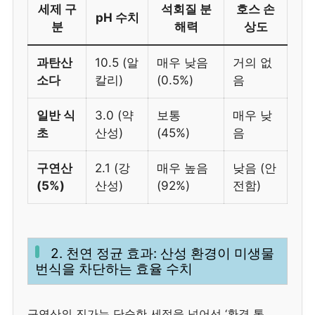
세제 구
석회질 분
호스 손
pH 수치
분
해력
상도
과탄산
10.5 (알
매우 낮음
거의 없
소다
칼리)
(0.5%)
음
일반 식
3.0 (약
보통
매우 낮
초
산성)
(45%)
음
구연산
2.1 (강
매우 높음
낮음 (안
(5%)
산성)
(92%)
전함)
2. 천연 정균 효과: 산성 환경이 미생물
번식을 차단하는 효율 수치
구연산의 진가는 단순한 세정을 넘어선 ‘환경 통