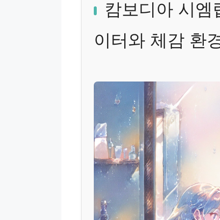
캄보디아 시엠립
이터와 체감 환