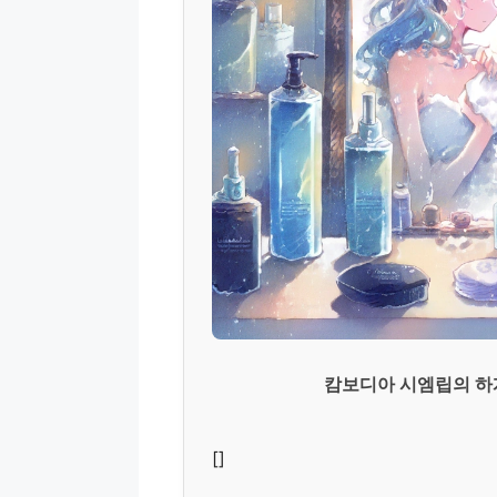
캄보디아 시엠립의 하계
[]