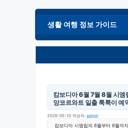
컨
텐
생활 여행 정보 가이드
츠
로
건
너
뛰
기
캄보디아 6월 7월 8월 시엠
앙코르와트 일출 툭툭이 예약
2026-05-10
작성자:
admin
캄보디아 시엠립의 6월부터 8월까지