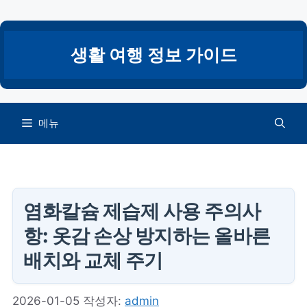
컨
텐
츠
생활 여행 정보 가이드
로
건
너
뛰
메뉴
기
염화칼슘 제습제 사용 주의사
항: 옷감 손상 방지하는 올바른
배치와 교체 주기
2026-01-05
작성자:
admin