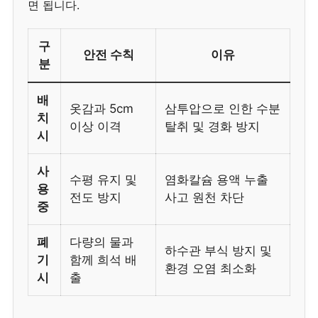
면 됩니다.
구
안전 수칙
이유
분
배
옷감과 5cm
삼투압으로 인한 수분
치
이상 이격
탈취 및 경화 방지
시
사
수평 유지 및
염화칼슘 용액 누출
용
전도 방지
사고 원천 차단
중
폐
다량의 물과
하수관 부식 방지 및
기
함께 희석 배
환경 오염 최소화
시
출