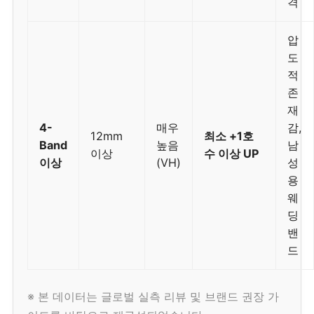
격
압
도
적
존
재
4-
매우
감,
12mm
최소 +1호
Band
높음
남
이상
수 이상 UP
이상
(VH)
성
용
웨
딩
밴
드
※ 본 데이터는 글로벌 실측 리뷰 및 브랜드 권장 가