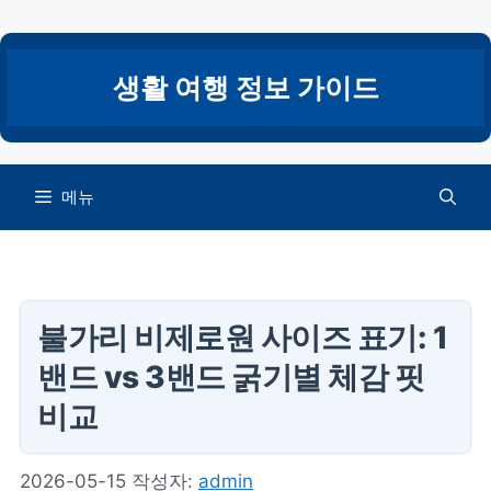
컨
텐
츠
생활 여행 정보 가이드
로
건
너
뛰
메뉴
기
불가리 비제로원 사이즈 표기: 1
밴드 vs 3밴드 굵기별 체감 핏
비교
2026-05-15
작성자:
admin