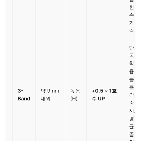
한
손
가
락
단
독
착
용
볼
륨
3-
약 9mm
높음
+0.5 ~ 1호
감
Band
내외
(H)
수 UP
중
시,
평
균
골