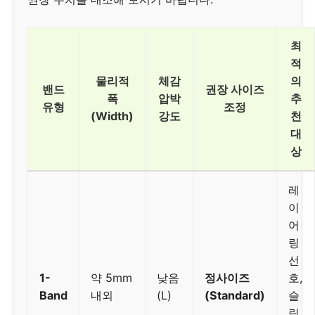
최
적
물리적
체감
의
밴드
권장 사이즈
폭
압박
추
유형
조정
(Width)
강도
천
대
상
레
이
어
링
선
1-
약 5mm
낮음
정사이즈
호,
Band
내외
(L)
(Standard)
슬
림