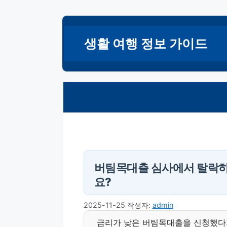
컨
텐
생활 여행 정보 가이드
츠
로
건
너
뛰
기
버팀목대출 심사에서 탈락하
요?
2025-11-25
작성자:
admin
금리가 낮은 버팀목대출을 신청했다가