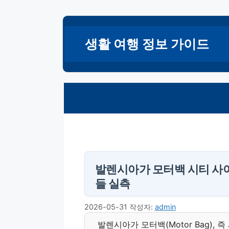
컨
텐
생활 여행 정보 가이드
츠
로
건
너
뛰
기
발렌시아가 모터백 시티 사이즈
들 실측
2026-05-31
작성자:
admin
발렌시아가 모터백(Motor Bag), 즉