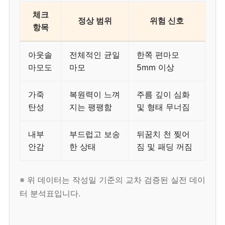
체크
정상 범위
위험 신호
항목
아웃솔
전체적인 균일
한쪽 편마모
마모도
마모
5mm 이상
가죽
복원력이 느껴
주름 깊이 심화
탄성
지는 팽팽함
및 형태 무너짐
내부
부드럽고 보송
뒤꿈치 천 찢어
안감
한 상태
짐 및 패딩 꺼짐
※ 위 데이터는 작성일 기준의 교차 검증된 실전 데이
터 분석표입니다.