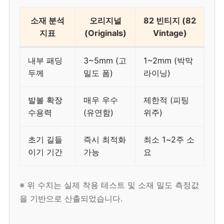
소재 분석
오리지널
82 빈티지 (82
지표
(Originals)
Vintage)
내부 패딩
3~5mm (고
1~2mm (박막
두께
밀도 폼)
라이닝)
발볼 확장
매우 우수
제한적 (피팅
수용력
(유연함)
위주)
초기 길들
즉시 최적화
최소 1~2주 소
이기 기간
가능
요
※ 위 수치는 실제 착용 테스트 및 소재 밀도 측정값
을 기반으로 산출되었습니다.