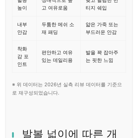
발등
상대적으로 높
낮고 날렵한 빈
높이
고 여유로움
티지 쉐입
내부
두툼한 메쉬 소
얇은 가죽 또는
안감
재 패딩
부드러운 안감
착화
편안하고 여유
발을 꽉 잡아주
감 포
있는 데일리용
는 핏한 느낌
인트
※ 위 데이터는 2026년 실측 리뷰 데이터를 기준으
로 재구성되었습니다.
발볼 넓이에 따른 개