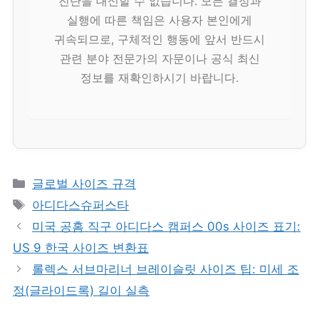
진단을 대신할 수 없습니다. 모든 결정과
실행에 따른 책임은 사용자 본인에게
귀속되므로, 구체적인 행동에 앞서 반드시
관련 분야 전문가의 자문이나 공식 최신
정보를 재확인하시기 바랍니다.
카
글로벌 사이즈 규격
테
태
아디다스슈퍼스타
고
그
미국 공홈 직구 아디다스 캠퍼스 00s 사이즈 표기:
리
US 9 한국 사이즈 변환표
롤렉스 서브마리너 브레이슬릿 사이즈 팁: 미세 조
정(글라이드록) 길이 실측