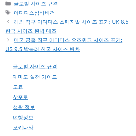
카
글로벌 사이즈 규격
테
태
아디다스삼바비건
고
그
해외 직구 아디다스 스페지알 사이즈 표기: UK 8.5
리
한국 사이즈 완벽 대조
미국 공홈 직구 아디다스 오즈위고 사이즈 표기:
US 9.5 발볼러 한국 사이즈 변환
글로벌 사이즈 규격
대마도 실전 가이드
도쿄
삿포로
생활 정보
여행정보
오키나와