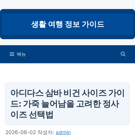
컨
텐
츠
생활 여행 정보 가이드
로
건
너
뛰
메뉴
기
아디다스 삼바 비건 사이즈 가이
드: 가죽 늘어남을 고려한 정사
이즈 선택법
2026-06-02
작성자:
admin