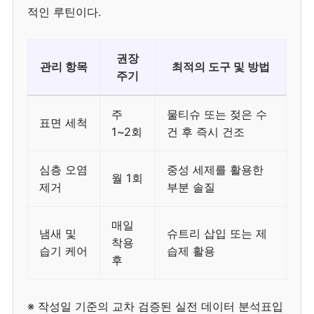
적인 루틴이다.
권장
관리 항목
최적의 도구 및 방법
주기
주
물티슈 또는 젖은 수
표면 세척
1~2회
건 후 즉시 건조
심층 오염
중성 세제를 활용한
월 1회
제거
부분 솔질
매일
냄새 및
슈트리 삽입 또는 제
착용
습기 케어
습제 활용
후
※ 작성일 기준의 교차 검증된 실전 데이터 분석표입