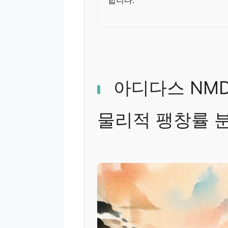
아디다스 NMD
물리적 팽창률 