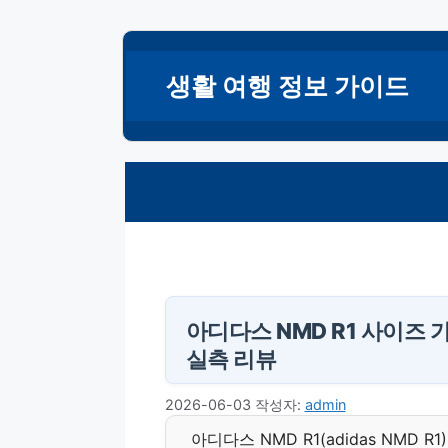
컨
텐
생활 여행 정보 가이드
츠
로
건
너
뛰
기
아디다스 NMD R1 사이즈
실측 리뷰
2026-06-03
작성자:
admin
아디다스 NMD R1(adidas NMD R