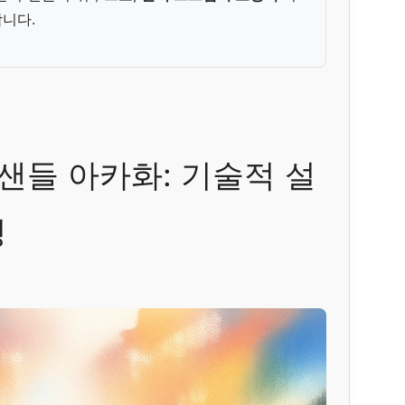
니다.
샌들 아카화: 기술적 설
징