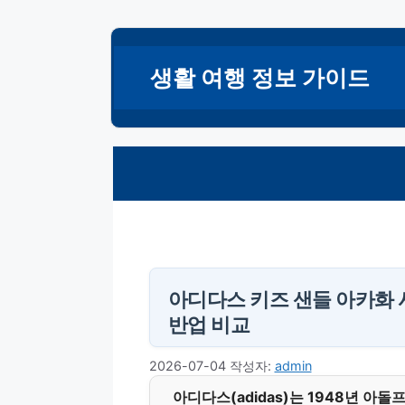
컨
텐
생활 여행 정보 가이드
츠
로
건
너
뛰
기
아디다스 키즈 샌들 아카화 
반업 비교
2026-07-04
작성자:
admin
아디다스(adidas)는 1948년 아