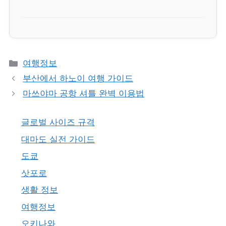
카
여행정보
테
부산에서 하노이 여행 가이드
고
마쓰야마 공항 셔틀 완벽 이용법
리
글로벌 사이즈 규격
대마도 실전 가이드
도쿄
삿포로
생활 정보
여행정보
오키나와