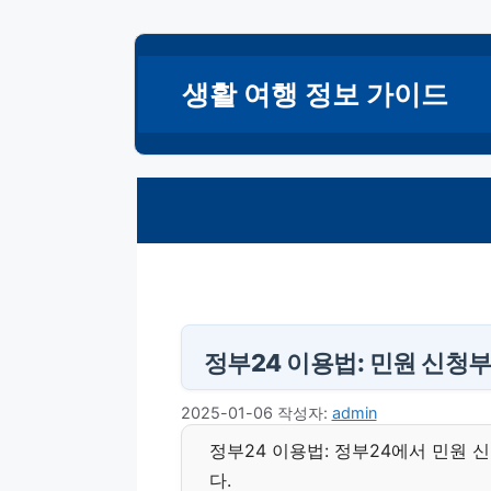
컨
텐
생활 여행 정보 가이드
츠
로
건
너
뛰
기
정부24 이용법: 민원 신청
2025-01-06
작성자:
admin
정부24 이용법: 정부24에서 민원
다.